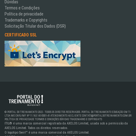
Dúvidas
Termos e Condições
Política de privacidade
Trademarks e Copyrights
Solicitação Titular dos Dados (DSR)
CERTIFICADO SSL
© PORTAL DO TREINAMENTO 2022 - TODOS OS DIREITOS RESERVADOS. PORTAL DO TREINAMENTO EDUCAÇÃO EM TI
LTDA ME CNPJ/MF Nº 11.163.141/0001-41
ATENDIMENTO AO CLIENTE
CONTATO@PORTALDOTREINAMENTO.COM.BR
POLÍTICA DE PRIVACIDADE
TERMOS E CONDIÇÕES
DÚVIDAS
TRADEMARKS E COPYRIGHTS
ITIL® é uma marca comercial registrada da AXELOS Limited, usada sob a permissão da
AXELOS Limited. Todos os direitos reservados.
O logotipo Swirl™ é uma marca comercial da AXELOS Limited.