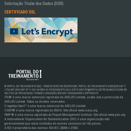
Solicitação Titular dos Dados (DSR)
CERTIFICADO SSL
© PORTAL DO TREINAMENTO 2022 - TODOS OS DIREITOS RESERVADOS. PORTAL DO TREINAMENTO EDUCAÇÃO EM TI
LTDA ME CNPJ/MF Nº 11.163.141/0001-41
ATENDIMENTO AO CLIENTE
CONTATO@PORTALDOTREINAMENTO.COM.BR
POLÍTICA DE PRIVACIDADE
TERMOS E CONDIÇÕES
DÚVIDAS
TRADEMARKS E COPYRIGHTS
ITIL® é uma marca comercial registrada da AXELOS Limited, usada sob a permissão da
AXELOS Limited. Todos os direitos reservados.
O logotipo Swirl™ é uma marca comercial da AXELOS Limited.
COBIT® é uma marca registrada da ISACA. Site oficial www.isaca.org.
PMP ® é uma marca registrada do Project Management Institute. Site oficial www.pmi.org.
A International Organization for Standardization (ISO) é uma organização não
governamental que reúne institutos de normas nacionais de 156 países.
A ISO é proprietária das normas ISO/IEC 20000 e 27002.