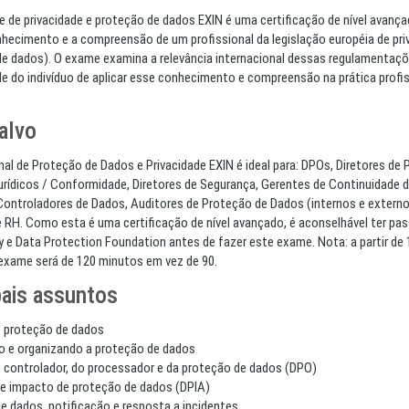
e de privacidade e proteção de dados EXIN é uma certificação de nível avanç
nhecimento e a compreensão de um profissional da legislação européia de pri
de dados). O exame examina a relevância internacional dessas regulamentaçõ
e do indivíduo de aplicar esse conhecimento e compreensão na prática profi
alvo
nal de Proteção de Dados e Privacidade EXIN é ideal para: DPOs, Diretores de P
urídicos / Conformidade, Diretores de Segurança, Gerentes de Continuidade 
Controladores de Dados, Auditores de Proteção de Dados (internos e externo
 RH. Como esta é uma certificação de nível avançado, é aconselhável ter pa
y e Data Protection Foundation antes de fazer este exame. Nota: a partir de 
 exame será de 120 minutos em vez de 90.
pais assuntos
e proteção de dados
o e organizando a proteção de dados
 controlador, do processador e da proteção de dados (DPO)
de impacto de proteção de dados (DPIA)
e dados, notificação e resposta a incidentes