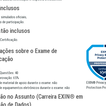
inclusos
e simulados oficiais;
do de participação.
tão inclusos
Certificação.
ações sobre o Exame de
icação
h
Questões: 40
Aprovação: 65%
EXIN® Privacy
de material de apoio durante o exame: não
Protection Pr
 de equipamentos eletrônicos durante o exame: não
ão no Assunto (Carreira EXIN® em
ão de Dados)