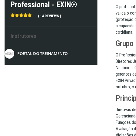
Professional - EXIN®
O praticant
valida o co
( 14 REVIEWS )
(proteção 
a capacidad
cotidiana.
Instrutores
Grupo 
PORTAL DO TREINAMENTO
O Profissio
Diretores J
Negócios, 
gerentes de
EXIN Privac
outubro, o
Princi
Diretivas d
Gerenciand
Funções do
Avaliação 
Violações d