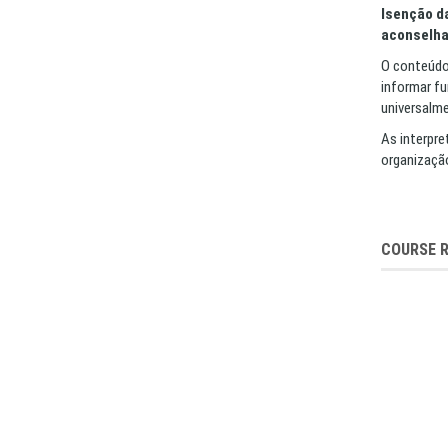
Isenção d
aconselha
O conteúdo
informar f
universalm
As interpre
organizaçã
COURSE 