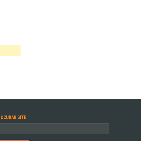
ROCURAR SITE
squisar
r: