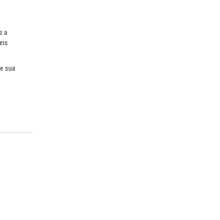
s a
eis
de sua