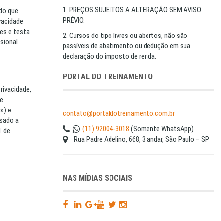
1. PREÇOS SUJEITOS A ALTERAÇÃO SEM AVISO
ado que
PRÉVIO.
vacidade
es e testa
2. Cursos do tipo livres ou abertos, não são
ssional
passíveis de abatimento ou dedução em sua
declaração do imposto de renda.
PORTAL DO TREINAMENTO
rivacidade,
de
s) e
contato@portaldotreinamento.com.br
ssado a
(11) 92004-3018
(Somente WhatsApp)
1 de
Rua Padre Adelino, 668, 3 andar, São Paulo – SP
NAS MÍDIAS SOCIAIS