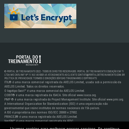
© PORTAL DO TREINAMENTO 2022 - TODOS OS DIREITOS RESERVADOS. PORTAL DO TREINAMENTO EDUCAÇÃO EM TI
LTDA ME CNPJ/MF Nº 11.163.141/0001-41
ATENDIMENTO AO CLIENTE
CONTATO@PORTALDOTREINAMENTO.COM.BR
POLÍTICA DE PRIVACIDADE
TERMOS E CONDIÇÕES
DÚVIDAS
TRADEMARKS E COPYRIGHTS
ITIL® é uma marca comercial registrada da AXELOS Limited, usada sob a permissão da
AXELOS Limited. Todos os direitos reservados.
O logotipo Swirl™ é uma marca comercial da AXELOS Limited.
COBIT® é uma marca registrada da ISACA. Site oficial www.isaca.org.
PMP ® é uma marca registrada do Project Management Institute. Site oficial www.pmi.org.
A International Organization for Standardization (ISO) é uma organização não
governamental que reúne institutos de normas nacionais de 156 países.
A ISO é proprietária das normas ISO/IEC 20000 e 27002.
PRINCE2® é uma marca registrada da AXELOS Limited.
VeriSM™ é uma marca comercial registrada da IFDC.
EXIN® is a registered trademark of EXIN.
Usamos cookies para melhorar nossos serviços. Se continua