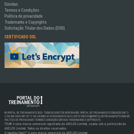
Dúvidas
Termos e Condições
Política de privacidade
Trademarks e Copyrights
Solicitação Titular dos Dados (DSR)
CERTIFICADO SSL
© PORTAL DO TREINAMENTO 2022 - TODOS OS DIREITOS RESERVADOS. PORTAL DO TREINAMENTO EDUCAÇÃO EM TI
LTDA ME CNPJ/MF Nº 11.163.141/0001-41
ATENDIMENTO AO CLIENTE
CONTATO@PORTALDOTREINAMENTO.COM.BR
POLÍTICA DE PRIVACIDADE
TERMOS E CONDIÇÕES
DÚVIDAS
TRADEMARKS E COPYRIGHTS
ITIL® é uma marca comercial registrada da AXELOS Limited, usada sob a permissão da
AXELOS Limited. Todos os direitos reservados.
O logotipo Swirl™ é uma marca comercial da AXELOS Limited.