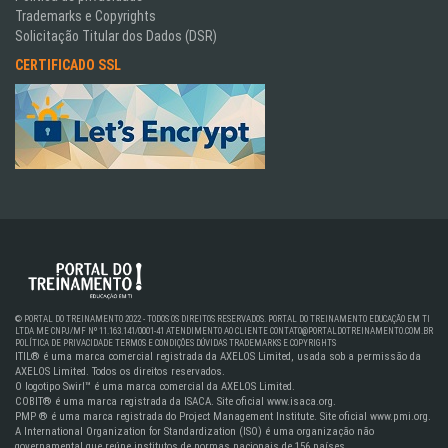
Trademarks e Copyrights
Solicitação Titular dos Dados (DSR)
CERTIFICADO SSL
© PORTAL DO TREINAMENTO 2022 - TODOS OS DIREITOS RESERVADOS. PORTAL DO TREINAMENTO EDUCAÇÃO EM TI
LTDA ME CNPJ/MF Nº 11.163.141/0001-41
ATENDIMENTO AO CLIENTE
CONTATO@PORTALDOTREINAMENTO.COM.BR
POLÍTICA DE PRIVACIDADE
TERMOS E CONDIÇÕES
DÚVIDAS
TRADEMARKS E COPYRIGHTS
ITIL® é uma marca comercial registrada da AXELOS Limited, usada sob a permissão da
AXELOS Limited. Todos os direitos reservados.
O logotipo Swirl™ é uma marca comercial da AXELOS Limited.
COBIT® é uma marca registrada da ISACA. Site oficial www.isaca.org.
PMP ® é uma marca registrada do Project Management Institute. Site oficial www.pmi.org.
A International Organization for Standardization (ISO) é uma organização não
governamental que reúne institutos de normas nacionais de 156 países.